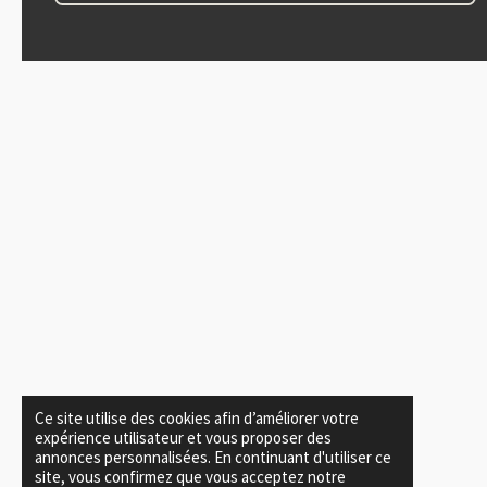
o
b
g
d
o
e
r
I
k
a
n
m
Ce site utilise des cookies afin d’améliorer votre
expérience utilisateur et vous proposer des
annonces personnalisées. En continuant d'utiliser ce
site, vous confirmez que vous acceptez notre