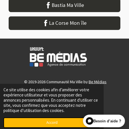
Bastia Ma Ville
La Corse Mon île
© 2019-2026 Communauté Ma Ville by
Be Médias
Ce site utilise des cookies afin d’améliorer votre
expérience utilisateur et vous proposer des
CGU
annonces personnalisées. En continuant d'utiliser ce
site, vous confirmez que vous acceptez notre
politique d’utilisation des cookies.
Besoin d’aide ?
Accord
F
Y
I
L
a
o
n
i