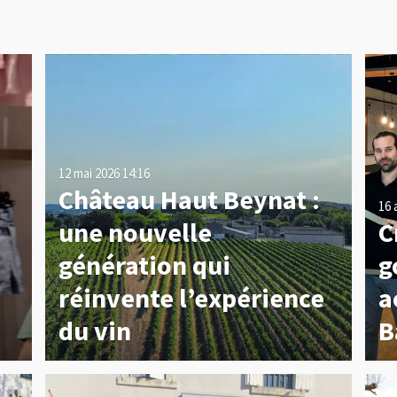
12 mai 2026
14:16
Château Haut Beynat :
16 
une nouvelle
C
e
génération qui
g
réinvente l’expérience
a
du vin
B