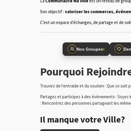
La
Communauté Ma Ville
est un réseau de group
Son objectif :
valoriser les commerces, événeme
C’est un espace d’échanges, de partage et de solida
›
Nos Groupes
Dem
Pourquoi Rejoindr
Trouvez de l'entraide et du soutien : Que ce soit 
Partagez et participez à des événements : Soyez in
: Rencontrez des personnes partageant les mêmes 
Il manque votre Ville?