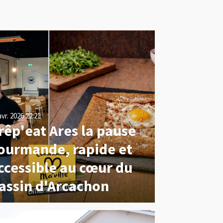
avr. 2026
22:21
rêp'eat Ares la pause
ourmande, rapide et
ccessible au cœur du
assin d'Arcachon