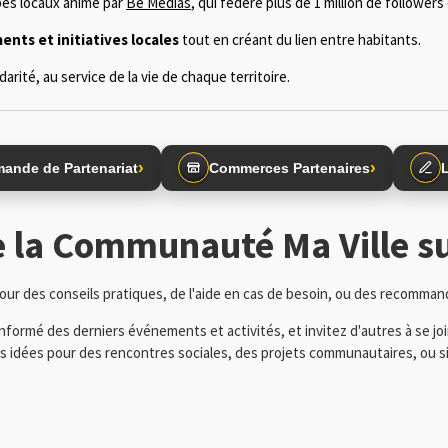
es locaux animé par
Be Médias
, qui fédère plus de 1 million de follower
nts et initiatives locales
tout en créant du lien entre habitants.
rité, au service de la vie de chaque territoire.
›
›
ande de Partenariat
Commerces Partenaires
e la Communauté Ma Ville s
pour des conseils pratiques, de l'aide en cas de besoin, ou des recomman
formé des derniers événements et activités, et invitez d'autres à se joi
idées pour des rencontres sociales, des projets communautaires, ou si